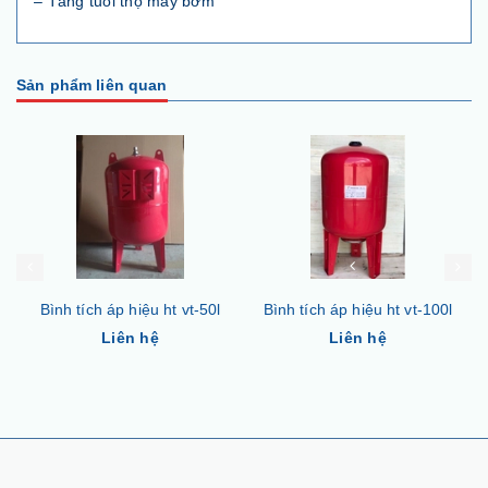
– Tăng tuổi thọ máy bơm
Sản phẩm liên quan
0l
Bình tích áp hiệu ht vt-100l
Bình tích áp hiệu ht vt-200l
Liên hệ
Liên hệ