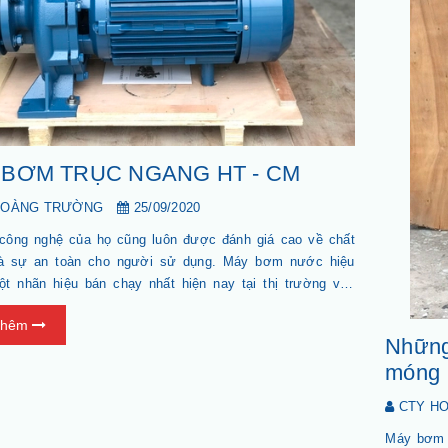
 BƠM TRỤC NGANG HT - CM
HOÀNG TRƯỜNG
25/09/2020
ị công nghệ của họ cũng luôn được đánh giá cao về chất
à sự an toàn cho người sử dụng. Máy bơm nước hiệu
t nhãn hiệu bán chạy nhất hiện nay tại thị trường việt
thêm
Những
móng
CTY H
n máy bơm tăng áp
Máy bơm h