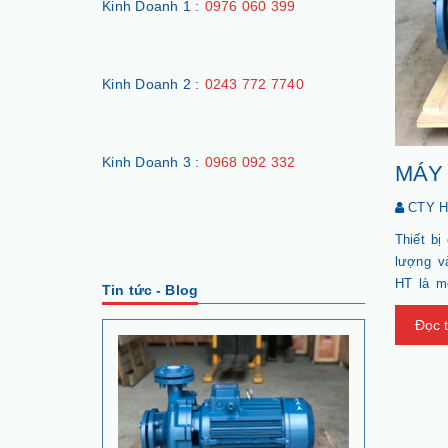
Kinh Doanh 1 :
0976 060 399
Kinh Doanh 2 :
0243 772 7740
Kinh Doanh 3 :
0968 092 332
MÁY
CTY 
Thiết b
lượng v
HT là mộ
Tin tức - Blog
nam.
Đọc 
Cách chọ