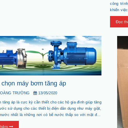
ÀNG TRƯỜNG
công trìn
20
khiến việ
ng áp là cực kỳ cần thiết
maybomcon
gia đình giúp tăng áp lực
Đọc t
bơm hố mó
ng cho các thiết bị điện
hư máy giặt, máy lọc
nhu cầu hi
]
là những nơi có bể nước
i mặt đất. Trong khuôn khổ
 trình bày về những lưu ý
áy bơm tăng áp phù hợp
 sử dụ...
 chọn máy bơm tăng áp
HOÀNG TRƯỜNG
13/05/2020
tăng áp là cực kỳ cần thiết cho các hộ gia đình giúp tăng
ước sử dụng cho các thiết bị điện dân dụng như máy giặt,
nước nhất là những nơi có bể nước thấp so với mặt đất.
uôn khổ bài viết sẽ trình bày về những lưu ý khi chọn máy
thêm
 áp phù hợp với nhu cầu sử dụng của bạn.