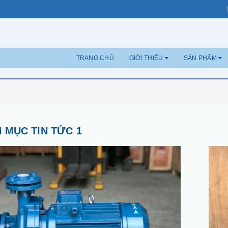
TRANG CHỦ
GIỚI THIỆU
SẢN PHẨM
 MỤC TIN TỨC 1