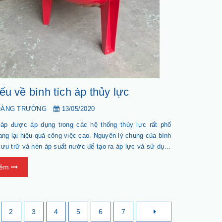
ểu về bình tích áp thủy lực
OÀNG TRƯỜNG
13/05/2020
 áp được áp dụng trong các hệ thống thủy lực rất phổ
ang lại hiệu quả công việc cao. Nguyên lý chung của bình
 lưu trữ và nén áp suất nước để tạo ra áp lực và sử dụng
hiết. Bình tích áp có thể được sử dụng vào nhiều mục
hêm
 nhau.
2
3
4
5
6
7