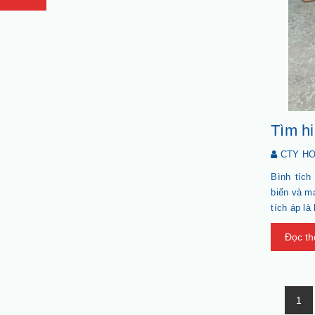
Tìm hi
CTY H
Bình tích
biến và m
tích áp là
khi cần t
Đọc t
đích khác
1