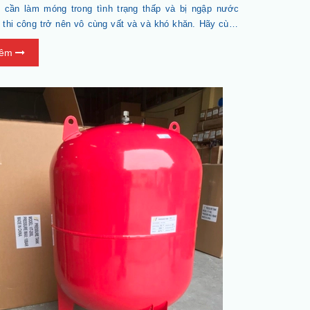
h cần làm móng trong tình trạng thấp và bị ngập nước
c thi công trở nên vô cùng vất và và khó khăn. Hãy cùng
gnghiep.org.vn tìm hiểu các vấn đề liên quan về máy
hêm
ng để có thể lựa chọn được loại máy bơm phù hợp với
ện tại của bạn.