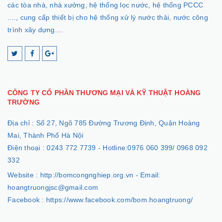
các tòa nhà, nhà xưởng, hệ thống lọc nước, hệ thống PCCC
...., cung cấp thiết bị cho hệ thống xử lý nước thải, nước công
trình xây dựng....
CÔNG TY CỔ PHẦN THƯƠNG MẠI VÀ KỸ THUẬT HOÀNG
TRƯỜNG
Địa chỉ :
Số 27, Ngõ 785 Đường Trương Định, Quận Hoàng
Mai, Thành Phố Hà Nội
Điện thoại :
0243 772 7739 - Hotline:0976 060 399/ 0968 092
332
Website :
http://bomcongnghiep.org.vn - Email:
hoangtruongjsc@gmail.com
Facebook :
https://www.facebook.com/bom.hoangtruong/