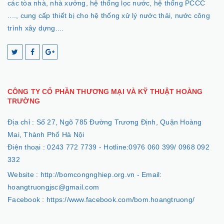
các tòa nhà, nhà xưởng, hệ thống lọc nước, hệ thống PCCC
...., cung cấp thiết bị cho hệ thống xử lý nước thải, nước công
trình xây dựng....
CÔNG TY CỔ PHẦN THƯƠNG MẠI VÀ KỸ THUẬT HOÀNG
TRƯỜNG
Địa chỉ :
Số 27, Ngõ 785 Đường Trương Định, Quận Hoàng
Mai, Thành Phố Hà Nội
Điện thoại :
0243 772 7739 - Hotline:0976 060 399/ 0968 092
332
Website :
http://bomcongnghiep.org.vn - Email:
hoangtruongjsc@gmail.com
Facebook :
https://www.facebook.com/bom.hoangtruong/