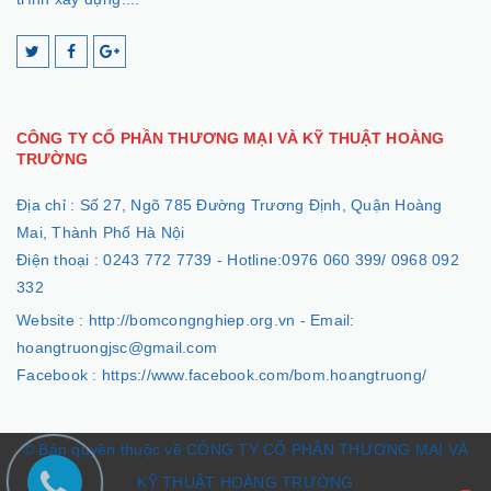
CÔNG TY CỔ PHẦN THƯƠNG MẠI VÀ KỸ THUẬT HOÀNG
TRƯỜNG
Địa chỉ :
Số 27, Ngõ 785 Đường Trương Định, Quận Hoàng
Mai, Thành Phố Hà Nội
Điện thoại :
0243 772 7739 - Hotline:0976 060 399/ 0968 092
332
Website :
http://bomcongnghiep.org.vn - Email:
hoangtruongjsc@gmail.com
Facebook :
https://www.facebook.com/bom.hoangtruong/
© Bản quyền thuộc về CÔNG TY CỔ PHẦN THƯƠNG MẠI VÀ
KỸ THUẬT HOÀNG TRƯỜNG