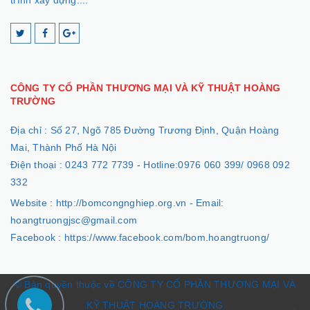
trình xây dựng....
CÔNG TY CỔ PHẦN THƯƠNG MẠI VÀ KỸ THUẬT HOÀNG
TRƯỜNG
Địa chỉ :
Số 27, Ngõ 785 Đường Trương Định, Quận Hoàng
Mai, Thành Phố Hà Nội
Điện thoại :
0243 772 7739 - Hotline:0976 060 399/ 0968 092
332
Website :
http://bomcongnghiep.org.vn - Email:
hoangtruongjsc@gmail.com
Facebook :
https://www.facebook.com/bom.hoangtruong/
© Bản quyền thuộc về CÔNG TY CỔ PHẦN THƯƠNG MẠI VÀ
KỸ THUẬT HOÀNG TRƯỜNG