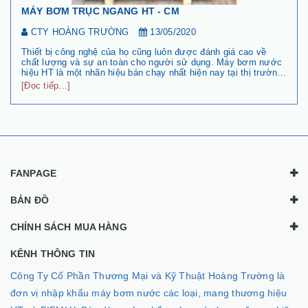
Những điều cơ bản về máy bơm hố móng
CTY HOÀNG TRƯỜNG
13/05/2020
Máy bơm hố móng là thiết bị quan trọng trong xây dựng với
các công trình cần làm móng trong tình trạng thấp và bị ngập
nước khiến việc thi công trở nên vô cùng vất và và khó khăn.
Hãy cùng maybomcongnghiep.org.vn tìm hiểu các vấn đề liên
[Đọc tiếp...]
quan về máy bơm hố móng để có thể lựa chọn được loại máy
bơ...
FANPAGE
BẢN ĐỒ
CHÍNH SÁCH MUA HÀNG
KÊNH THÔNG TIN