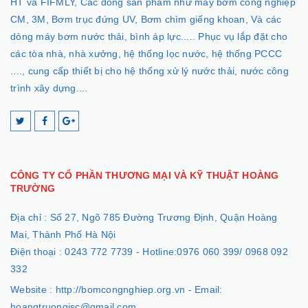
Công Ty Cổ Phần Thương Mại và Kỹ Thuật Hoàng Trường là
đơn vị nhập khẩu máy bơm nước các loại, mang thương hiệu
HT và FIFMLY, Các dòng sản phẩm như máy bơm công nghiệp
CM, 3M, Bơm trục đứng UV, Bơm chìm giếng khoan, Và các
dòng máy bơm nước thải, bình áp lực..... Phục vụ lắp đặt cho
các tòa nhà, nhà xưởng, hệ thống lọc nước, hệ thống PCCC
...., cung cấp thiết bị cho hệ thống xử lý nước thải, nước công
trình xây dựng....
CÔNG TY CỔ PHẦN THƯƠNG MẠI VÀ KỸ THUẬT HOÀNG
TRƯỜNG
Địa chỉ :
Số 27, Ngõ 785 Đường Trương Định, Quận Hoàng
Mai, Thành Phố Hà Nội
Điện thoại :
0243 772 7739 - Hotline:0976 060 399/ 0968 092